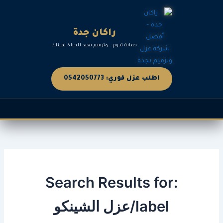
خطي
لى
لمحتوى
راكان جدة
حماية تدوم.. وترميم يعيد الحياة لمبناك
اطلب عزل فوري: 0542050773
Search Results for:
label/عزل الشينكو