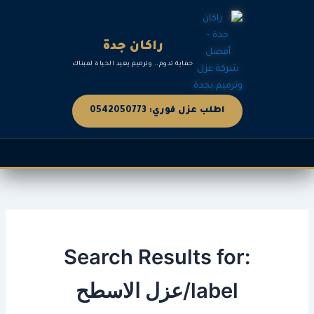
خطي
لى
لمحتوى
راكان جدة
حماية تدوم.. وترميم يعيد الحياة لمبناك
اطلب عزل فوري: 0542050773
Search Results for:
label/عزل الاسطح